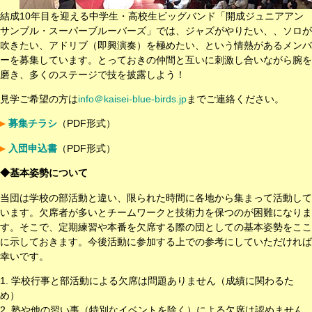
結成10年目を迎える中学生・高校生ビッグバンド「開成ジュニアアン
サンブル・スーパーブルーバーズ」では、ジャズがやりたい、、ソロが
吹きたい、アドリブ（即興演奏）を極めたい、という情熱があるメンバ
ーを募集しています。とっておきの仲間と互いに刺激し合いながら腕を
磨き、多くのステージで技を披露しよう！
見学ご希望の方は
info＠kaisei-blue-birds.jp
までご連絡ください。
募集チラシ
（PDF形式）
入団申込書
（PDF形式）
◆基本姿勢について
当団は学校の部活動と違い、限られた時間に各地から集まって活動して
います。欠席者が多いとチームワークと技術力を保つのが困難になりま
す。そこで、定期練習や本番を欠席する際の団としての基本姿勢をここ
に示しておきます。今後活動に参加する上での参考にしていただければ
幸いです。
1. 学校行事と部活動による欠席は問題ありません（成績に関わるた
め）
2. 塾や他の習い事（特別なイベントを除く）による欠席は認めません