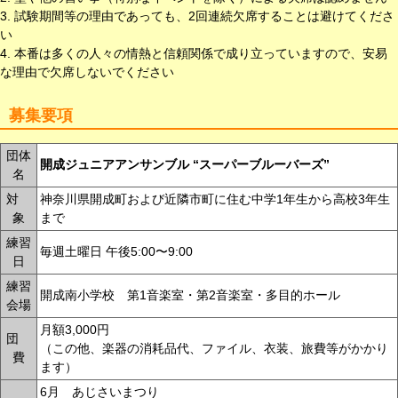
3. 試験期間等の理由であっても、2回連続欠席することは避けてくださ
い
4. 本番は多くの人々の情熱と信頼関係で成り立っていますので、安易
な理由で欠席しないでください
募集要項
団体
開成ジュニアアンサンブル “スーパーブルーバーズ”
名
対
神奈川県開成町および近隣市町に住む中学1年生から高校3年生
象
まで
練習
毎週土曜日 午後5:00〜9:00
日
練習
開成南小学校 第1音楽室・第2音楽室・多目的ホール
会場
月額3,000円
団
（この他、楽器の消耗品代、ファイル、衣装、旅費等がかかり
費
ます）
6月 あじさいまつり