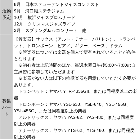
8月 日本ステューデントジャズコンテスト
活動
9月 河口湖ステラジャム
予定
10月 横浜ジャズプロムナード
12月 クリスマスジャズライブ
3月 スプリングJazzコンサート 他
【管楽器】サックス（アルト・テナー・バリトン）、トランペ
ット、トロンボーン、ピアノ、ギター、ベース、ドラム
※管楽器については楽器を個人で所有されていることが条件
となります
※初心者は上記時間のほか、毎週木曜日午後5:00〜7:00の自
主練習に参加していただきます
※楽器がない人は以下の推奨楽器を用意していただく必要が
あります。
トランペット：ヤマハ YTR-4335GII、または同程度以上の楽
器
募集
トロンボーン：ヤマハ YSL-630、YSL-640、YSL-455G、
パー
YSL-456G、または同程度以上の楽器
ト
アルトサックス：ヤマハ YAS-62、YAS-480、または同程度
以上の楽器
テナーサックス：ヤマハ YTS-62、YTS-480、または同程度
以上の楽器