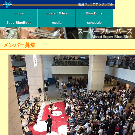
home
concert & live
Blue Birds
SuperBlueBirds
media
schedule
メンバー募集